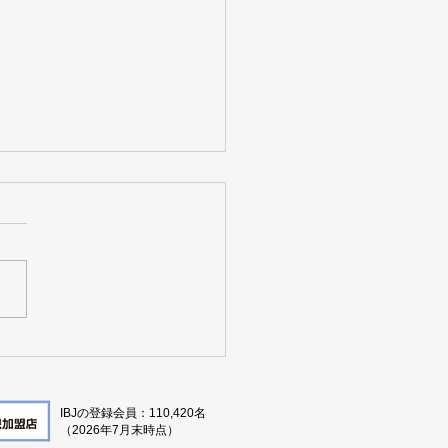
タをもとに京都の婚活を
る
IBJの登録会員：110,420名
（2026年7月
末時点）