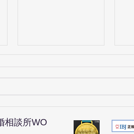
【京都の婚活】デートはどこ
デー
に行く？①お食事偏
考え
婚相談所
WO