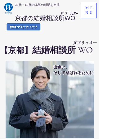
​30代・40代の本気の婚活を支援
ME
NU
ﾀﾞﾌﾞﾘｭｵｰ
京都の結婚相談所WO
​ダブリュオー
WO
結婚相談所
【京都】
出逢い、
そして結ばれるために