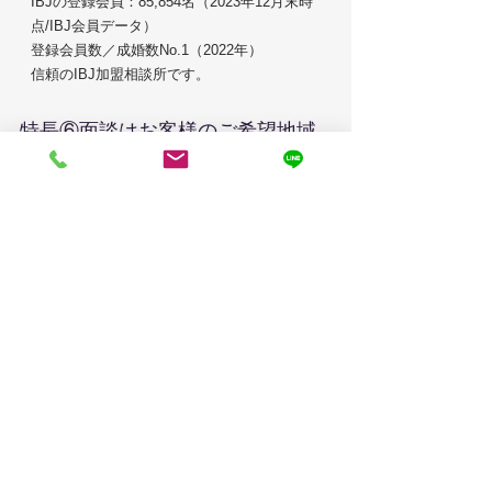
IBJの登録会員：
85,854
名（2023年12
月末時
点/IBJ会員データ）
登録会員数／成婚数No.1（
2022
年）​
​信頼のIBJ加盟相談所です。
​特長⑥面談はお客様のご希望地域
までお伺い
WOは京都に拠点を置き、ご希望される地域ま
で出張もしくはZoomにて面談を行っています。
そのため面談にかかる交通費や移動時間を削減
できます。幅広い地域に対応しています。