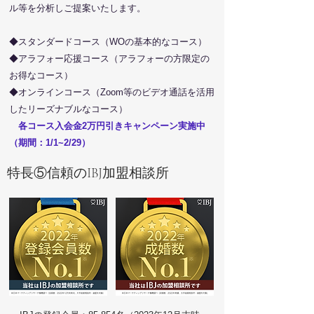
ル等を分析しご提案いたします。
◆スタンダードコース（WOの基本的なコース）
◆アラフォー応援コース（アラフォーの方限定の
お得なコース）
​◆オンラインコース（Zoom等のビデオ通話を活用
したリーズナブルなコース）
​ 各
コース
入会金2万円引きキャンペーン実施中
（期間：1/1~2/29）
特長⑤信頼のIBJ加盟相談所