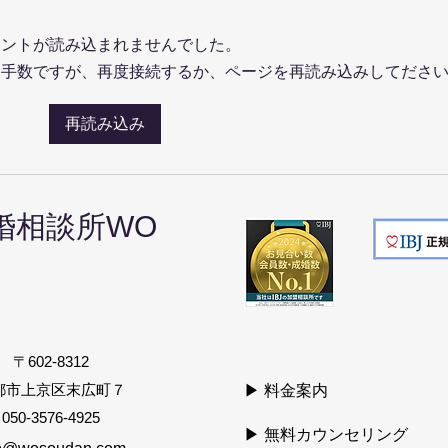
メントが読み込まれませんでした。
お手数ですが、再度接続するか、ページを再読み込みしてださ
【京都の婚活】デートはどこ
デー
再読み込み
に行く？①お食事偏
考え
婚相談所
WO
〒602-8312
京都市上京区末広町７
▶ 料金案内
050-3576-4925
▶ 無料カウンセリング