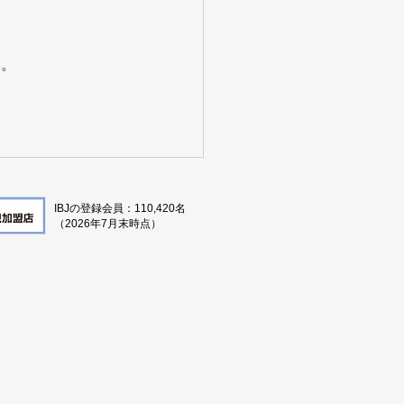
い。
タをもとに京都の婚活を
る
IBJの登録会員：110,420名
（2026年7月
末時点）