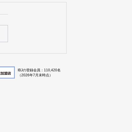
タをもとに京都の婚活を
る
IBJの登録会員：110,420名
（2026年7月
末時点）