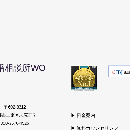
【京都の婚活】デートはどこ
デー
に行く？①お食事偏
考え
婚相談所
WO
〒602-8312
京都市上京区末広町７
▶ 料金案内
050-3576-4925
▶ 無料カウンセリング