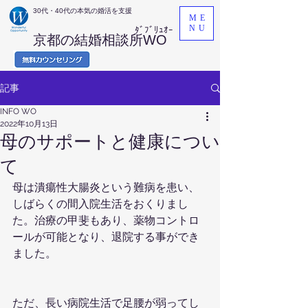
​30代・40代の本気の婚活を支援
ME
NU
ﾀﾞﾌﾞﾘｭｵｰ
京都の結婚相談所WO
記事
INFO WO
2022年10月13日
母のサポートと健康につい
て
母は潰瘍性大腸炎という難病を患い、
しばらくの間入院生活をおくりまし
た。治療の甲斐もあり、薬物コントロ
ールが可能となり、退院する事ができ
ました。
ただ、長い病院生活で足腰が弱ってし