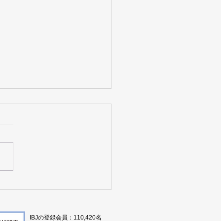
タをもとに京都の婚活を
る
IBJの登録会員：110,420名