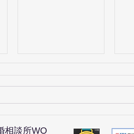
【京都の婚活】デートはどこ
デー
に行く？①お食事偏
考え
婚相談所
WO