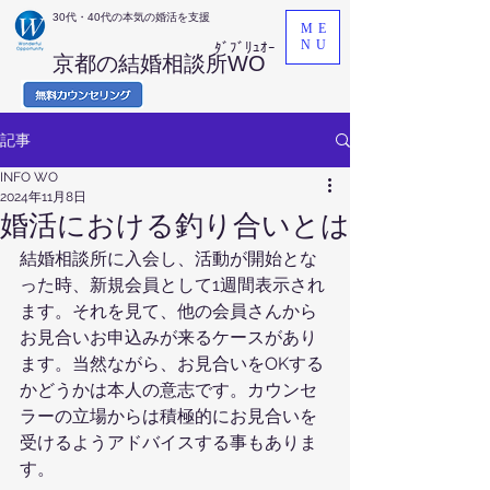
​30代・40代の本気の婚活を支援
ME
NU
ﾀﾞﾌﾞﾘｭｵｰ
京都の結婚相談所WO
記事
INFO WO
2024年11月8日
婚活における釣り合いとは
結婚相談所に入会し、活動が開始とな
った時、新規会員として1週間表示され
ます。それを見て、他の会員さんから
お見合いお申込みが来るケースがあり
ます。当然ながら、お見合いをOKする
かどうかは本人の意志です。カウンセ
ラーの立場からは積極的にお見合いを
受けるようアドバイスする事もありま
す。