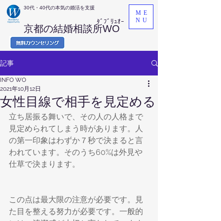
​30代・40代の本気の婚活を支援
ME
NU
ﾀﾞﾌﾞﾘｭｵｰ
京都の結婚相談所WO
記事
INFO WO
2021年10月12日
女性目線で相手を見定める
立ち居振る舞いで、その人の人格まで
見定められてしまう時があります。人
の第一印象はわずか７秒で決まると言
われています。そのうち60%は外見や
仕草で決まります。
この点は最大限の注意が必要です。見
た目を整える努力が必要です。一般的