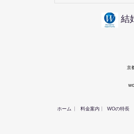
京都の婚活・鞍馬寺デートは
男女の気遣いが試される
結
​
w
|
|
ホーム
料金案内
WOの特長