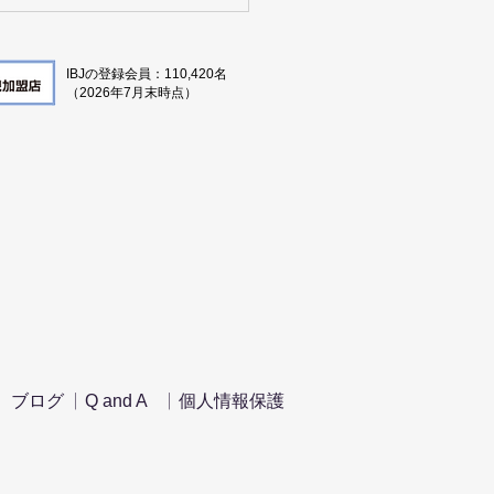
タをもとに京都の婚活を
る
IBJの登録会員：110,420名
（2026年7月
末時点）
​|
|
ブログ
Q and A
個人情報保護