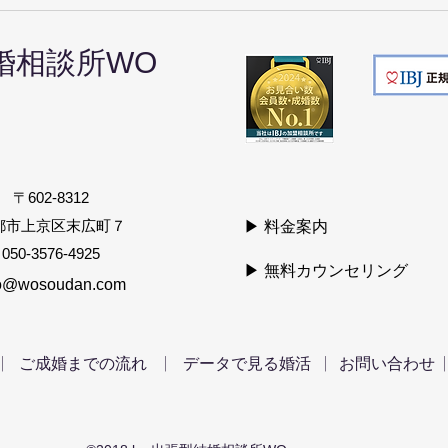
【京都の婚活】デートはどこ
デー
に行く？①お食事偏
考え
婚相談所
WO
〒602-8312
京都市上京区末広町７
▶ 料金案内
050-3576-4925
▶ 無料カウンセリング
o@wosoudan.com
|
|
|
|
ご成婚までの流れ
データで見る婚活
お問い合わせ