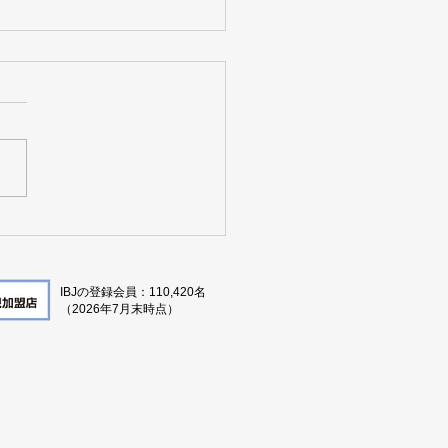
タをもとに京都の婚活を
る
IBJの登録会員：110,420名
（2026年7月
末時点）