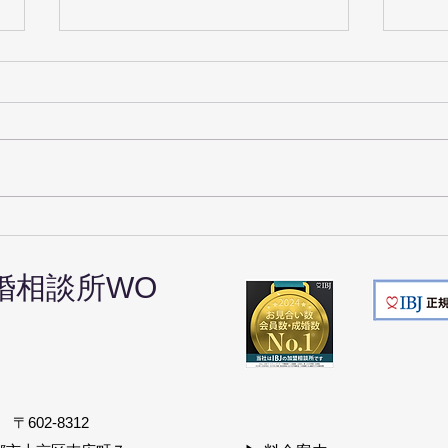
【京都の婚活】デートはどこ
デー
に行く？①お食事偏
考え
婚相談所
WO
〒602-8312