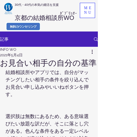
​30代・40代の本気の婚活を支援
ME
NU
ﾀﾞﾌﾞﾘｭｵｰ
京都の結婚相談所WO
記事
INFO WO
2021年5月4日
お見合い相手の自分の基準
結婚相談所やアプリでは、自分がマッ
チングしたい相手の条件を絞り込んで
お見合い申し込みやいいねボタンを押
す。
選択肢は無数にあるため、ある意味選
びたい放題な訳だが、そこに落とし穴
がある。色んな条件をある一定レベル